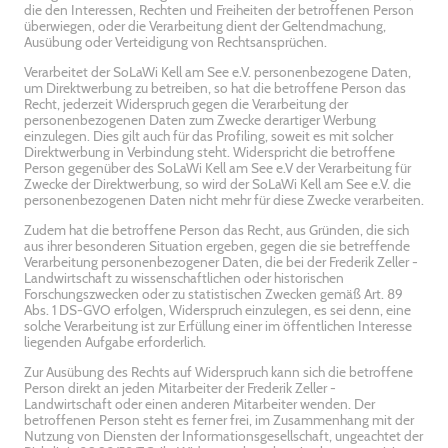
die den Interessen, Rechten und Freiheiten der betroffenen Person
überwiegen, oder die Verarbeitung dient der Geltendmachung,
Ausübung oder Verteidigung von Rechtsansprüchen.
Verarbeitet der SoLaWi Kell am See e.V. personenbezogene Daten,
um Direktwerbung zu betreiben, so hat die betroffene Person das
Recht, jederzeit Widerspruch gegen die Verarbeitung der
personenbezogenen Daten zum Zwecke derartiger Werbung
einzulegen. Dies gilt auch für das Profiling, soweit es mit solcher
Direktwerbung in Verbindung steht. Widerspricht die betroffene
Person gegenüber des SoLaWi Kell am See e.V der Verarbeitung für
Zwecke der Direktwerbung, so wird der SoLaWi Kell am See e.V. die
personenbezogenen Daten nicht mehr für diese Zwecke verarbeiten.
Zudem hat die betroffene Person das Recht, aus Gründen, die sich
aus ihrer besonderen Situation ergeben, gegen die sie betreffende
Verarbeitung personenbezogener Daten, die bei der Frederik Zeller -
Landwirtschaft zu wissenschaftlichen oder historischen
Forschungszwecken oder zu statistischen Zwecken gemäß Art. 89
Abs. 1 DS-GVO erfolgen, Widerspruch einzulegen, es sei denn, eine
solche Verarbeitung ist zur Erfüllung einer im öffentlichen Interesse
liegenden Aufgabe erforderlich.
Zur Ausübung des Rechts auf Widerspruch kann sich die betroffene
Person direkt an jeden Mitarbeiter der Frederik Zeller -
Landwirtschaft oder einen anderen Mitarbeiter wenden. Der
betroffenen Person steht es ferner frei, im Zusammenhang mit der
Nutzung von Diensten der Informationsgesellschaft, ungeachtet der