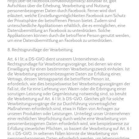
https://de-de.facebook.com/about/privacy/ abrufbar ist, gibt
Aufschluss über die Erhebung, Verarbeitung und Nutzung
personenbezogener Daten durch Facebook. Ferner wird dort
erläutert, welche Einstellungsmöglichkeiten Facebook zum Schutz
der Privatsphäre der betroffenen Person bietet. Zudem sind
unterschiedliche Applikationen erhältlich, die es ermöglichen, eine
Datenübermittlung an Facebook zu unterdrücken. Solche
Applikationen können durch die betroffene Person genutzt werden,
um eine Datenübermittlung an Facebook zu unterdrücken.
8. Rechtsgrundlage der Verarbeitung
Art. 6 I lit. a DS-GVO dient unserem Unternehmen als
Rechtsgrundlage für Verarbeitungsvorgänge, bei denen wir eine
Einwilligung für einen bestimmten Verarbeitungszweck einholen. Ist
die Verarbeitung personenbezogener Daten zur Erfüllung eines
Vertrags, dessen Vertragspartei die betroffene Person ist,
erforderlich, wie dies beispielsweise bei Verarbeitungsvorgängen der
Fall ist, die für eine Lieferung von Waren oder die Erbringung einer
sonstigen Leistung oder Gegenleistung notwendig sind, so beruht
die Verarbeitung auf Art. 6 I lit. b DS-GVO. Gleiches gilt für solche
Verarbeitungsvorgänge die zur Durchführung vorvertraglicher
Maßnahmen erforderlich sind, etwa in Fällen von Anfragen zur
unseren Produkten oder Leistungen. Unterliegt unser Unternehmen
einer rechtlichen Verpflichtung durch welche eine Verarbeitung von
personenbezogenen Daten erforderlich wird, wie beispielsweise zur
Erfüllung steuerlicher Pflichten, so basiert die Verarbeitung auf Art. 6 I
lit. c DS-GVO. In seltenen Fällen könnte die Verarbeitung von
personenbezogenen Daten erforderlich werden, um lebenswichtige