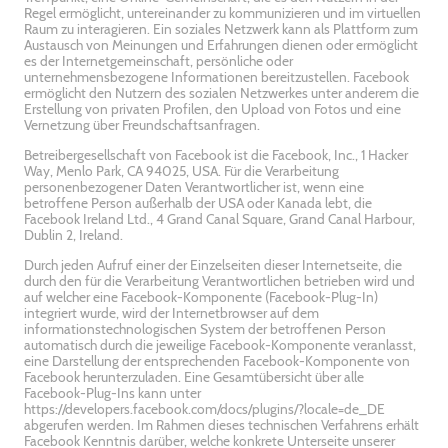
Regel ermöglicht, untereinander zu kommunizieren und im virtuellen
Raum zu interagieren. Ein soziales Netzwerk kann als Plattform zum
Austausch von Meinungen und Erfahrungen dienen oder ermöglicht
es der Internetgemeinschaft, persönliche oder
unternehmensbezogene Informationen bereitzustellen. Facebook
ermöglicht den Nutzern des sozialen Netzwerkes unter anderem die
Erstellung von privaten Profilen, den Upload von Fotos und eine
Vernetzung über Freundschaftsanfragen.
Betreibergesellschaft von Facebook ist die Facebook, Inc., 1 Hacker
Way, Menlo Park, CA 94025, USA. Für die Verarbeitung
personenbezogener Daten Verantwortlicher ist, wenn eine
betroffene Person außerhalb der USA oder Kanada lebt, die
Facebook Ireland Ltd., 4 Grand Canal Square, Grand Canal Harbour,
Dublin 2, Ireland.
Durch jeden Aufruf einer der Einzelseiten dieser Internetseite, die
durch den für die Verarbeitung Verantwortlichen betrieben wird und
auf welcher eine Facebook-Komponente (Facebook-Plug-In)
integriert wurde, wird der Internetbrowser auf dem
informationstechnologischen System der betroffenen Person
automatisch durch die jeweilige Facebook-Komponente veranlasst,
eine Darstellung der entsprechenden Facebook-Komponente von
Facebook herunterzuladen. Eine Gesamtübersicht über alle
Facebook-Plug-Ins kann unter
https://developers.facebook.com/docs/plugins/?locale=de_DE
abgerufen werden. Im Rahmen dieses technischen Verfahrens erhält
Facebook Kenntnis darüber, welche konkrete Unterseite unserer