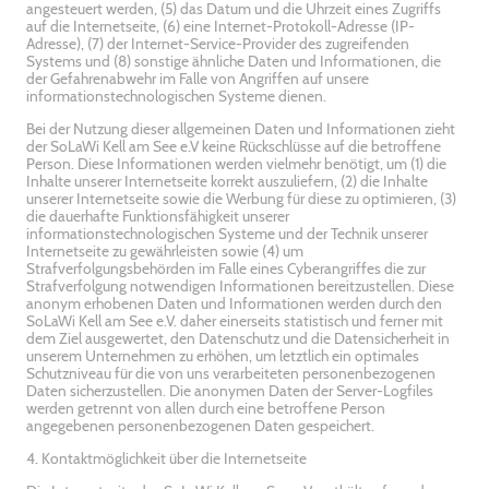
angesteuert werden, (5) das Datum und die Uhrzeit eines Zugriffs
auf die Internetseite, (6) eine Internet-Protokoll-Adresse (IP-
Adresse), (7) der Internet-Service-Provider des zugreifenden
Systems und (8) sonstige ähnliche Daten und Informationen, die
der Gefahrenabwehr im Falle von Angriffen auf unsere
informationstechnologischen Systeme dienen.
Bei der Nutzung dieser allgemeinen Daten und Informationen zieht
der SoLaWi Kell am See e.V keine Rückschlüsse auf die betroffene
Person. Diese Informationen werden vielmehr benötigt, um (1) die
Inhalte unserer Internetseite korrekt auszuliefern, (2) die Inhalte
unserer Internetseite sowie die Werbung für diese zu optimieren, (3)
die dauerhafte Funktionsfähigkeit unserer
informationstechnologischen Systeme und der Technik unserer
Internetseite zu gewährleisten sowie (4) um
Strafverfolgungsbehörden im Falle eines Cyberangriffes die zur
Strafverfolgung notwendigen Informationen bereitzustellen. Diese
anonym erhobenen Daten und Informationen werden durch den
SoLaWi Kell am See e.V. daher einerseits statistisch und ferner mit
dem Ziel ausgewertet, den Datenschutz und die Datensicherheit in
unserem Unternehmen zu erhöhen, um letztlich ein optimales
Schutzniveau für die von uns verarbeiteten personenbezogenen
Daten sicherzustellen. Die anonymen Daten der Server-Logfiles
werden getrennt von allen durch eine betroffene Person
angegebenen personenbezogenen Daten gespeichert.
4. Kontaktmöglichkeit über die Internetseite