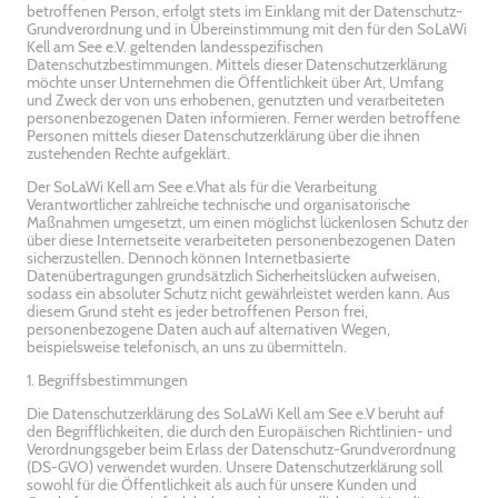
betroffenen Person, erfolgt stets im Einklang mit der Datenschutz-
Grundverordnung und in Übereinstimmung mit den für den SoLaWi
Kell am See e.V. geltenden landesspezifischen
Datenschutzbestimmungen. Mittels dieser Datenschutzerklärung
möchte unser Unternehmen die Öffentlichkeit über Art, Umfang
und Zweck der von uns erhobenen, genutzten und verarbeiteten
personenbezogenen Daten informieren. Ferner werden betroffene
Personen mittels dieser Datenschutzerklärung über die ihnen
zustehenden Rechte aufgeklärt.
Der SoLaWi Kell am See e.Vhat als für die Verarbeitung
Verantwortlicher zahlreiche technische und organisatorische
Maßnahmen umgesetzt, um einen möglichst lückenlosen Schutz der
über diese Internetseite verarbeiteten personenbezogenen Daten
sicherzustellen. Dennoch können Internetbasierte
Datenübertragungen grundsätzlich Sicherheitslücken aufweisen,
sodass ein absoluter Schutz nicht gewährleistet werden kann. Aus
diesem Grund steht es jeder betroffenen Person frei,
personenbezogene Daten auch auf alternativen Wegen,
beispielsweise telefonisch, an uns zu übermitteln.
1. Begriffsbestimmungen
Die Datenschutzerklärung des SoLaWi Kell am See e.V beruht auf
den Begrifflichkeiten, die durch den Europäischen Richtlinien- und
Verordnungsgeber beim Erlass der Datenschutz-Grundverordnung
(DS-GVO) verwendet wurden. Unsere Datenschutzerklärung soll
sowohl für die Öffentlichkeit als auch für unsere Kunden und