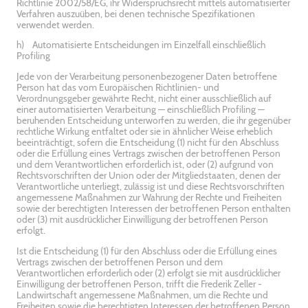
Richtlinie 2002/58/EG, ihr Widerspruchsrecht mittels automatisierter
Verfahren auszuüben, bei denen technische Spezifikationen
verwendet werden.
h) Automatisierte Entscheidungen im Einzelfall einschließlich
Profiling
Jede von der Verarbeitung personenbezogener Daten betroffene
Person hat das vom Europäischen Richtlinien- und
Verordnungsgeber gewährte Recht, nicht einer ausschließlich auf
einer automatisierten Verarbeitung — einschließlich Profiling —
beruhenden Entscheidung unterworfen zu werden, die ihr gegenüber
rechtliche Wirkung entfaltet oder sie in ähnlicher Weise erheblich
beeinträchtigt, sofern die Entscheidung (1) nicht für den Abschluss
oder die Erfüllung eines Vertrags zwischen der betroffenen Person
und dem Verantwortlichen erforderlich ist, oder (2) aufgrund von
Rechtsvorschriften der Union oder der Mitgliedstaaten, denen der
Verantwortliche unterliegt, zulässig ist und diese Rechtsvorschriften
angemessene Maßnahmen zur Wahrung der Rechte und Freiheiten
sowie der berechtigten Interessen der betroffenen Person enthalten
oder (3) mit ausdrücklicher Einwilligung der betroffenen Person
erfolgt.
Ist die Entscheidung (1) für den Abschluss oder die Erfüllung eines
Vertrags zwischen der betroffenen Person und dem
Verantwortlichen erforderlich oder (2) erfolgt sie mit ausdrücklicher
Einwilligung der betroffenen Person, trifft die Frederik Zeller -
Landwirtschaft angemessene Maßnahmen, um die Rechte und
Freiheiten sowie die berechtigten Interessen der betroffenen Person